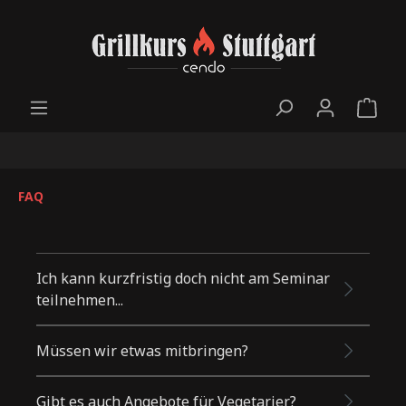
FAQ
Ich kann kurzfristig doch nicht am Seminar
teilnehmen...
Grillkurse
können bis 30 Tage vor
Müssen wir etwas mitbringen?
Veranstaltungstermin kostenfrei storniert
werden
.
Nur gute Laune und Hunger!
Gibt es auch Angebote für Vegetarier?